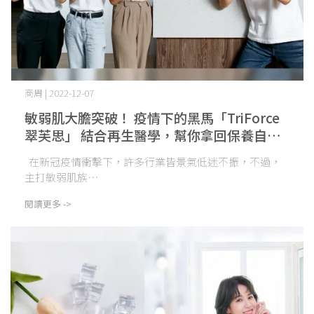
商周 | 2022-12-07
敏弱肌大膽突破！ 疫情下的黑馬「TriForce
翠芙思」 結合再生醫學，幫你拿回保養自主
權
在新冠疫情衝擊下，許多行業皆景氣低迷不振，不過，
主打敏弱肌族⋯
閱讀更多 ->