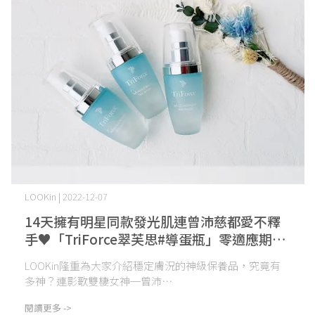
LOOKin | 2022-12-07
14天擁有明星同款發光肌連曾沛慈都愛不釋
手♥️「TriForce翠芙思#導蛋瓶」零適應期一
瓶到位！
LOOKin隆重為大家介紹穩定膚況的神級保養品，究竟有
多神？連影歌雙棲女神─曾沛⋯
閱讀更多 ->