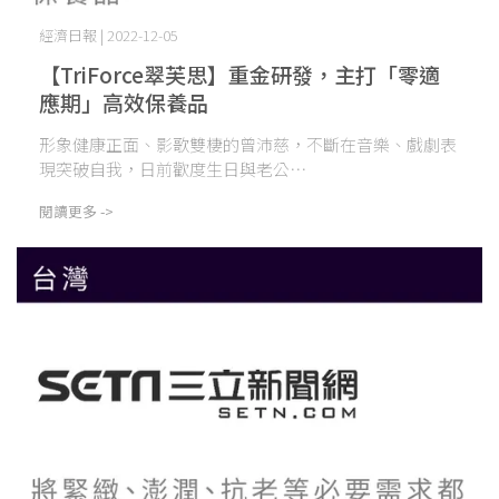
經濟日報 | 2022-12-05
【TriForce翠芙思】重金研發，主打「零適
應期」高效保養品
形象健康正面、影歌雙棲的曾沛慈，不斷在音樂、戲劇表
現突破自我，日前歡度生日與老公⋯
閱讀更多 ->