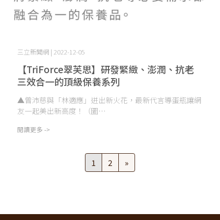
三立新聞網 | 2022-12-05
【TriForce翠芙思】研發緊緻、澎潤、抗老
三效合一的頂級保養系列
▲曾沛慈與「林適應」迸出新火花，最新代言導蛋瓶讓網
友一起美出新高度！（圖⋯
閱讀更多 ->
1
2
»