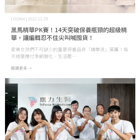
LOOKin | 2022-12-29
黑馬精華PK賽！14天突破保養瓶頸的超級精
華，讓編輯忍不住尖叫喊囤貨！
愛美女孩們不可缺少的重要保養品非「精華液」莫屬！每
天總要應付季節變化、生活壓⋯
閱讀更多 ->