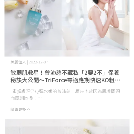
美麗佳人 | 2022-12-07
敏弱肌救星！曾沛慈不藏私「2要2不」保養
秘訣大公開～TriForce零適應期快速KO粗糙
敏弱肌，14天找回透亮水潤
素顏膚況仍Ｑ彈水嫩的曾沛慈，原來也曾因為肌膚問題
而感到困擾！⋯
閱讀更多 ->