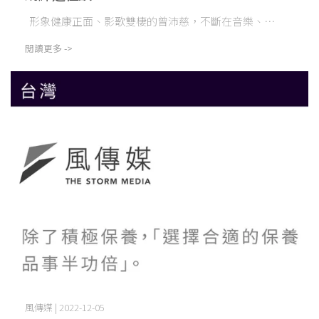
形象健康正面、影歌雙棲的曾沛慈，不斷在音樂、⋯
閱讀更多 ->
風傳媒 | 2022-12-05