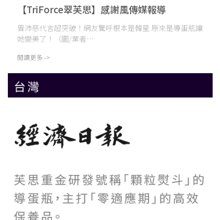
【TriForce翠芙思】感謝風傳媒報導
曾沛慈代言超突破！網友驚呼根本是韓星 原來是導蛋瓶讓
她變美了！（圖/業者⋯
閱讀更多 ->