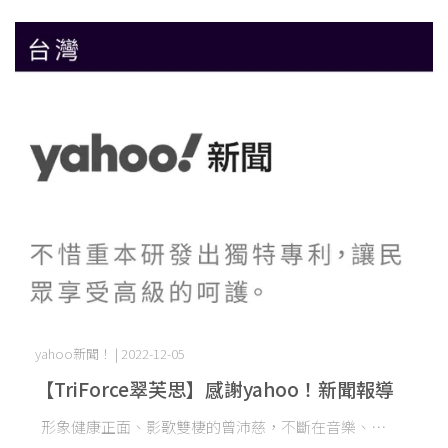
yahoo新聞！ | 2022-12-05
【TriForce翠芙思】感謝yahoo！新聞報導
形象健康正面、影歌雙棲的曾沛慈，不斷在音樂、⋯