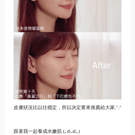
皮膚狀況比以往穩定，所以決定要來推薦給大家
.
ᐟ
‪‪.
ᐟ
跟著我一起養成水嫩肌
 (
｡
☌
ᴗ
☌
｡
)