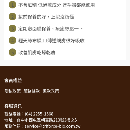
1
不含酒精 低過敏成分 連孕婦都能使用
2
妝前保養的好，上妝沒煩惱
3
定期敷面膜保養、療癒紓壓一下
4
輕天絲布膜👉🏻薄透親膚很好吸收
5
改善肌膚乾燥乾癢
會員權益
隱私政策
服務條款
退款政策
客服資訊
聯絡電話：(04) 2255-1568
地址：台中市西屯區朝富路213號3樓之5
服務信箱：service@triforce-bio.com.tw