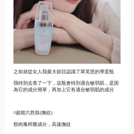
之前就從女人我最大節目認識了翠芙思的導蛋瓶
我特別去查了一下，這瓶會特別適合敏弱肌，是因
為它的成分簡單，再加上它有適合敏弱肌的成分
◽️
超能六胜肽
(
撫紋
)
類肉毒桿菌成分，高速撫紋