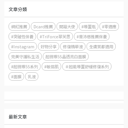
文章分類
網紅推薦
Dcard推薦
開箱大使
#導蛋瓶
#零適應
#突破性保養
#TriForce翠芙思
#曾沛慈推薦保養
#Instagram
好物分享
修復精華液
全膚質都適用
完美守護私生活
超微導5S晶透亮白面膜
#超微導5S系列
#敏弱肌
＃超能導蛋舒緩修復系列
#面膜
乳液
最新文章