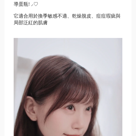
導蛋瓶
! 
⸝♡
它適合用於換季敏感不適、乾燥脫皮、痘痘瑕疵與
局部泛紅的肌膚