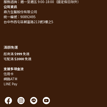
服務諮詢：週一至週五 9:00-18:00（國定假日除外）
公司資訊
鼎力生醫股份有限公司
統一編號：90892495
台中市西屯區朝富路213號3樓之5
滿額免運
超商滿 
$999
 免運
宅配滿 
$2000
 免運
支援多項金流
信用卡
網路ATM
LINE Pay