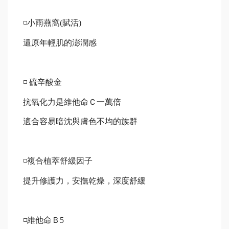
◽️
小雨燕窩
(
賦活
)
還原年輕肌的澎潤感
◽️ 
硫辛酸金
抗氧化力是維他命Ｃ一萬倍
適合容易暗沈與膚色不均的族群
◽️
複合植萃舒緩因子
提升修護力，安撫乾燥，深度舒緩
◽️
維他命Ｂ
5