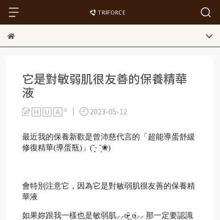
它是對敏弱肌很友善的保養精華
液
🄷 🅄 🄰 ²
2023-05-12
最近我的保養新歡是曾沛慈代言的「超能導蛋舒緩
修復精華
(
導蛋瓶
)
」
(˘͈ᵕ ˘͈
❀
)
會特別注意它，因為它是對敏弱肌很友善的保養精
華液
如果妳跟我一樣也是敏弱肌
⸝⸝
o̴̶̷̥᷅ ̫ o̴̶̷̥᷅
⸝⸝
那一定要認識