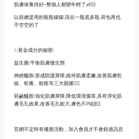
肌膚保養得好
整個人都變年輕了
👶🏻
~
以前總是用的瓶瓶罐罐
現在一瓶底多瓶
荷包再也
,
,
不空空的了
✨
黃金成分的秘密
:
益生菌
平衡肌膚微生態
:
神經醯胺
形成防護屏障
維持肌膚柔嫩
改善肌膚乾
:
,
,
燥、乾癢、粗糙等三大困擾
👍🏻
菸鹼醯胺
強化肌膚屏障
降低環境傷害
具有淨化肌
:
,
,
膚毛孔效果
改善毛孔粗大
膚色不均
🙌🏻
,
,
官網不定時有優惠活動，加入會員才不會錯過訊息