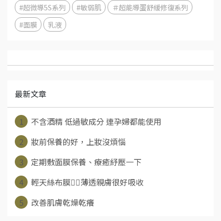
#超微導5S系列
#敏弱肌
＃超能導蛋舒緩修復系列
#面膜
乳液
最新文章
1
不含酒精 低過敏成分 連孕婦都能使用
2
妝前保養的好，上妝沒煩惱
3
定期敷面膜保養、療癒紓壓一下
4
輕天絲布膜👉🏻薄透親膚很好吸收
5
改善肌膚乾燥乾癢