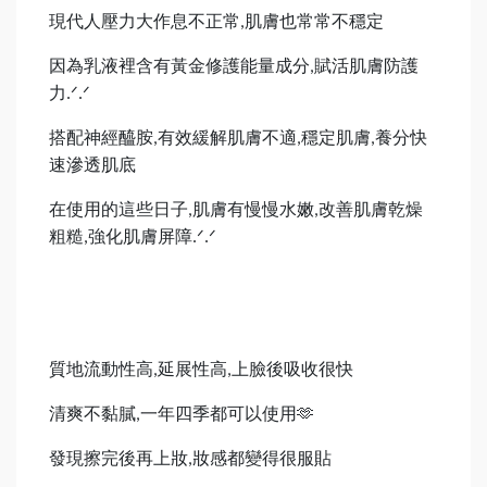
現代人壓力大作息不正常
肌膚也常常不穩定
,
因為乳液裡含有黃金修護能量成分
賦活肌膚防護
,
力
ᐟ
ᐟ
.
.
搭配神經醯胺
有效緩解肌膚不適
穩定肌膚
養分快
,
,
,
速滲透肌底
在使用的這些日子
肌膚有慢慢水嫩
改善肌膚乾燥
,
,
粗糙
強化肌膚屏障
ᐟ
ᐟ
,
.
.
質地流動性高
延展性高
上臉後吸收很快
,
,
清爽不黏膩
一年四季都可以使用
🫶
,
發現擦完後再上妝
妝感都變得很服貼
,