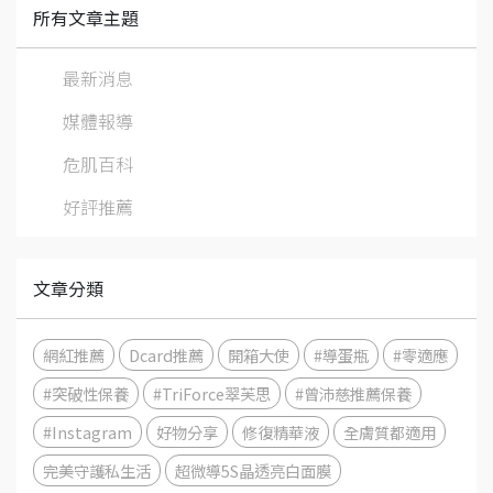
所有文章主題
最新消息
媒體報導
危肌百科
好評推薦
文章分類
網紅推薦
Dcard推薦
開箱大使
#導蛋瓶
#零適應
#突破性保養
#TriForce翠芙思
#曾沛慈推薦保養
#Instagram
好物分享
修復精華液
全膚質都適用
完美守護私生活
超微導5S晶透亮白面膜