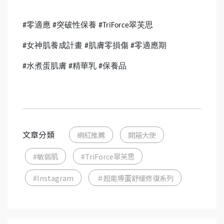
零適應
突破性保養
翠芙思
#
#
#TriForce
女神肌養成計畫
肌膚零損傷
零適應期
#
#
#
水煮蛋肌膚
精華乳
保養品
#
#
#
文章分類
網紅推薦
開箱大使
#敏弱肌
#TriForce翠芙思
#Instagram
＃超能導蛋舒緩修復系列