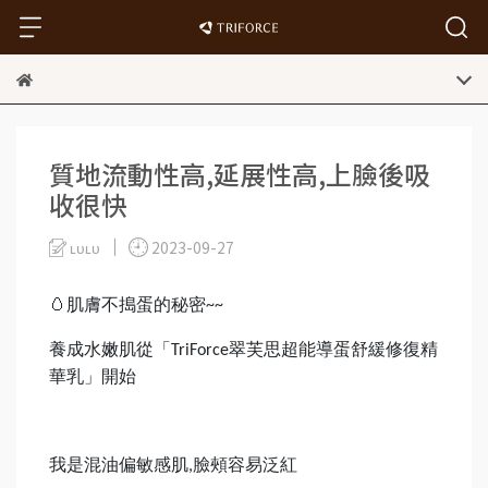
質地流動性高,延展性高,上臉後吸
收很快
ʟᴜʟᴜ
2023-09-27
🥚
肌膚不搗蛋的秘密
~~
養成水嫩肌從「
翠芙思超能導蛋舒緩修復精
TriForce
華乳」開始
我是混油偏敏感肌
臉頰容易泛紅
,